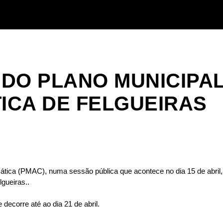
DO PLANO MUNICIPA
ICA DE FELGUEIRAS
ática (PMAC), numa sessão pública que acontece no dia 15 de abril,
gueiras..
decorre até ao dia 21 de abril.