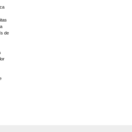
oca
itas
 a
ís de
a
dor
e