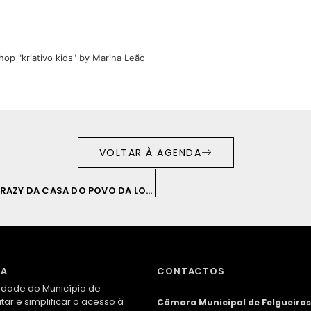
VOLTAR À AGENDA
ACADEMIA DE DANÇA DE FELGUEIRAS E GRUPO BE CRAZY DA CASA DO POVO DA LONGRA
DA
CONTACTOS
edade do Município de
litar e simplificar o acesso à
Câmara Municipal de Felgueira