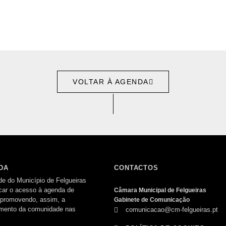
VOLTAR À AGENDA
DA
CONTACTOS
de do Município de Felgueiras
ificar o acesso à agenda de
Câmara Municipal de Felgueiras
 promovendo, assim, a
Gabinete de Comunicação
vimento da comunidade nas
comunicacao@cm-felgueiras.pt