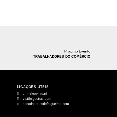
Próximo Evento
TRABALHADORES DO COMÉRCIO
LIGAÇÕES ÚTEIS
cm-felgueiras.pt
visitfelgueiras.com
casadasartesdefelgueiras.com