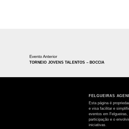
Evento Anterior
TORNEIO JOVENS TALENTOS – BOCCIA
FELGUEIRAS AGEN
Esta página é proprieda
e visa facilitar e simpl
eventos em Felgueiras,
participação e o envol
iniciativas.