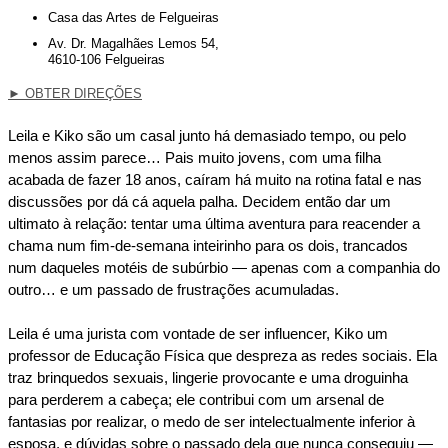
Casa das Artes de Felgueiras
Av. Dr. Magalhães Lemos 54,
4610-106 Felgueiras
►
OBTER DIREÇÕES
Leila e Kiko são um casal junto há demasiado tempo, ou pelo
menos assim parece… Pais muito jovens, com uma filha
acabada de fazer 18 anos, caíram há muito na rotina fatal e nas
discussões por dá cá aquela palha. Decidem então dar um
ultimato à relação: tentar uma última aventura para reacender a
chama num fim-de-semana inteirinho para os dois, trancados
num daqueles motéis de subúrbio — apenas com a companhia do
outro… e um passado de frustrações acumuladas.
Leila é uma jurista com vontade de ser influencer, Kiko um
professor de Educação Física que despreza as redes sociais. Ela
traz brinquedos sexuais, lingerie provocante e uma droguinha
para perderem a cabeça; ele contribui com um arsenal de
fantasias por realizar, o medo de ser intelectualmente inferior à
esposa, e dúvidas sobre o passado dela que nunca conseguiu —