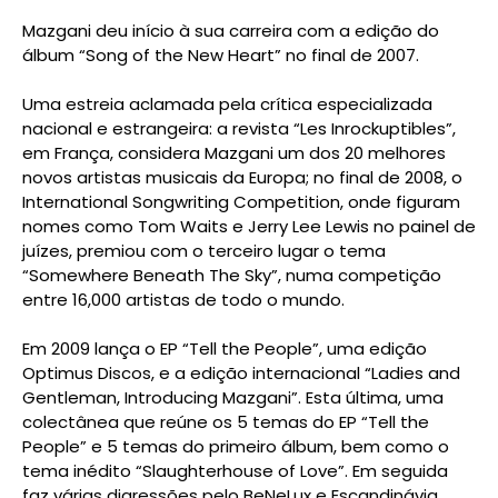
Mazgani deu início à sua carreira com a edição do
álbum “Song of the New Heart” no final de 2007.
Uma estreia aclamada pela crítica especializada
nacional e estrangeira: a revista “Les Inrockuptibles”,
em França, considera Mazgani um dos 20 melhores
novos artistas musicais da Europa; no final de 2008, o
International Songwriting Competition, onde figuram
nomes como Tom Waits e Jerry Lee Lewis no painel de
juízes, premiou com o terceiro lugar o tema
“Somewhere Beneath The Sky”, numa competição
entre 16,000 artistas de todo o mundo.
Em 2009 lança o EP “Tell the People”, uma edição
Optimus Discos, e a edição internacional “Ladies and
Gentleman, Introducing Mazgani”. Esta última, uma
colectânea que reúne os 5 temas do EP “Tell the
People” e 5 temas do primeiro álbum, bem como o
tema inédito “Slaughterhouse of Love”. Em seguida
faz várias digressões pelo BeNeLux e Escandinávia,